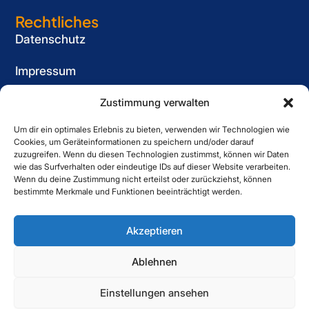
Rechtliches
Datenschutz
Impressum
Cookie-Richtlinie (EU)
Zustimmung verwalten
Um dir ein optimales Erlebnis zu bieten, verwenden wir Technologien wie
Informationspflicht
Cookies, um Geräteinformationen zu speichern und/oder darauf
für Bewerber
zuzugreifen. Wenn du diesen Technologien zustimmst, können wir Daten
wie das Surfverhalten oder eindeutige IDs auf dieser Website verarbeiten.
Kontakt
Wenn du deine Zustimmung nicht erteilst oder zurückziehst, können
bestimmte Merkmale und Funktionen beeinträchtigt werden.
Striewe Zeitarbeit GmbH
Forstweg 1, 31582 Nienburg
Akzeptieren
05021 6080060
Ablehnen
Einstellungen ansehen
Copyright © 2025 Striewe. All Right Reserved.