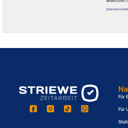
Na
Für 
Für 
Stel