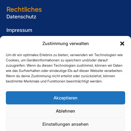
Rechtliches
Datenschutz
Impressum
Cookie-Richtlinie (EU)
Zustimmung verwalten
Um dir ein optimales Erlebnis zu bieten, verwenden wir Technologien wie
Informationspflicht
Cookies, um Geräteinformationen zu speichern und/oder darauf
für Bewerber
zuzugreifen. Wenn du diesen Technologien zustimmst, können wir Daten
wie das Surfverhalten oder eindeutige IDs auf dieser Website verarbeiten.
Kontakt
Wenn du deine Zustimmung nicht erteilst oder zurückziehst, können
bestimmte Merkmale und Funktionen beeinträchtigt werden.
Striewe Zeitarbeit GmbH
Forstweg 1, 31582 Nienburg
Akzeptieren
05021 6080060
Ablehnen
Einstellungen ansehen
Copyright © 2025 Striewe. All Right Reserved.