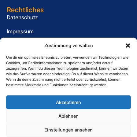
Rechtliches
Datenschutz
Impressum
Cookie-Richtlinie (EU)
Zustimmung verwalten
Um dir ein optimales Erlebnis zu bieten, verwenden wir Technologien wie
Informationspflicht
Cookies, um Geräteinformationen zu speichern und/oder darauf
für Bewerber
zuzugreifen. Wenn du diesen Technologien zustimmst, können wir Daten
wie das Surfverhalten oder eindeutige IDs auf dieser Website verarbeiten.
Kontakt
Wenn du deine Zustimmung nicht erteilst oder zurückziehst, können
bestimmte Merkmale und Funktionen beeinträchtigt werden.
Striewe Zeitarbeit GmbH
Forstweg 1, 31582 Nienburg
Akzeptieren
05021 6080060
Ablehnen
Einstellungen ansehen
Copyright © 2025 Striewe. All Right Reserved.