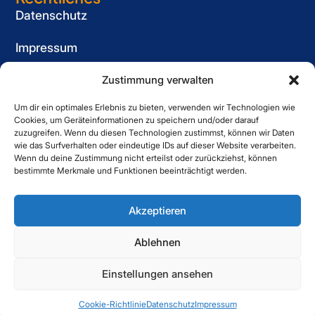
Datenschutz
Impressum
Cookie-Richtlinie (EU)
Zustimmung verwalten
Um dir ein optimales Erlebnis zu bieten, verwenden wir Technologien wie
Informationspflicht
Cookies, um Geräteinformationen zu speichern und/oder darauf
für Bewerber
zuzugreifen. Wenn du diesen Technologien zustimmst, können wir Daten
wie das Surfverhalten oder eindeutige IDs auf dieser Website verarbeiten.
Kontakt
Wenn du deine Zustimmung nicht erteilst oder zurückziehst, können
bestimmte Merkmale und Funktionen beeinträchtigt werden.
Striewe Zeitarbeit GmbH
Forstweg 1, 31582 Nienburg
Akzeptieren
05021 6080060
Ablehnen
Einstellungen ansehen
Copyright © 2025 Striewe. All Right Reserved.
Cookie-Richtlinie
Datenschutz
Impressum