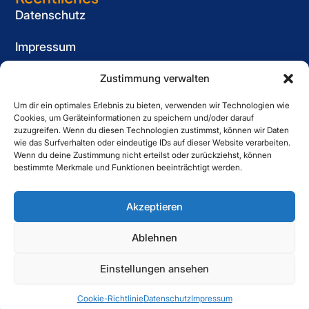
Datenschutz
Impressum
Cookie-Richtlinie (EU)
Zustimmung verwalten
Um dir ein optimales Erlebnis zu bieten, verwenden wir Technologien wie
Informationspflicht
Cookies, um Geräteinformationen zu speichern und/oder darauf
für Bewerber
zuzugreifen. Wenn du diesen Technologien zustimmst, können wir Daten
wie das Surfverhalten oder eindeutige IDs auf dieser Website verarbeiten.
Kontakt
Wenn du deine Zustimmung nicht erteilst oder zurückziehst, können
bestimmte Merkmale und Funktionen beeinträchtigt werden.
Striewe Zeitarbeit GmbH
Forstweg 1, 31582 Nienburg
Akzeptieren
05021 6080060
Ablehnen
Einstellungen ansehen
Copyright © 2025 Striewe. All Right Reserved.
Cookie-Richtlinie
Datenschutz
Impressum