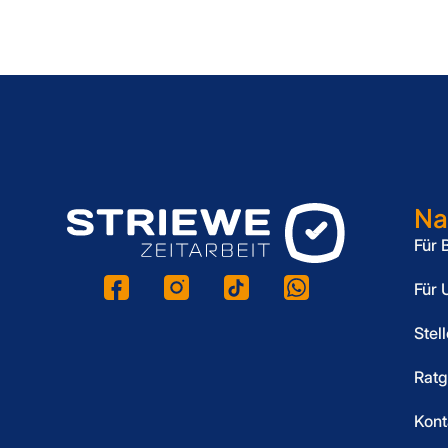
Na
Für 
Für 
Stel
Ratg
Kont