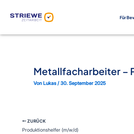
Zum
Inhalt
Für Be
springen
Metallfacharbeiter – 
Von
Lukas
/
30. September 2025
ZURÜCK
Produktionshelfer (m/w/d)