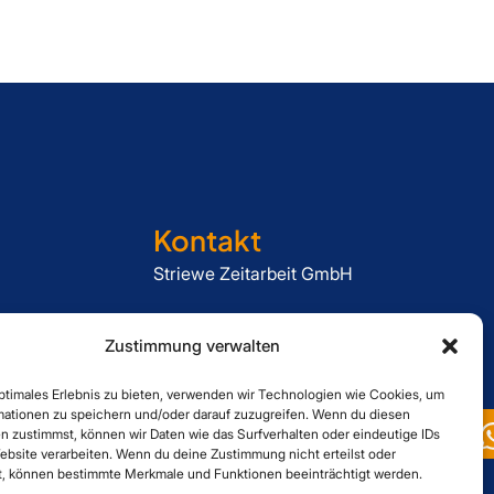
Kontakt
Striewe Zeitarbeit GmbH
Forstweg 1, 31582 Nienburg
Zustimmung verwalten
05021 6080060
optimales Erlebnis zu bieten, verwenden wir Technologien wie Cookies, um
mationen zu speichern und/oder darauf zuzugreifen. Wenn du diesen
n zustimmst, können wir Daten wie das Surfverhalten oder eindeutige IDs
ebsite verarbeiten. Wenn du deine Zustimmung nicht erteilst oder
t, können bestimmte Merkmale und Funktionen beeinträchtigt werden.