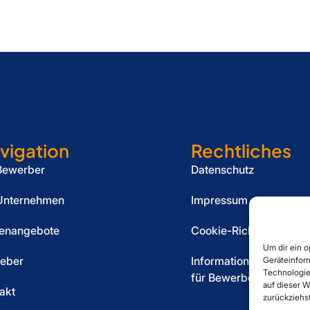
vigation
Rechtliches
Bewerber
Datenschutz
Unternehmen
Impressum
lenangebote
Cookie-Richtlinie (EU)
Um dir ein 
eber
Informationspflicht
Geräteinfor
Technologie
für Bewerber
auf dieser W
akt
zurückziehs