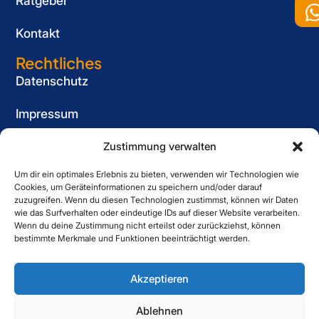
Ratgeber
Kontakt
Rechtliches
Datenschutz
Impressum
Cookie-Richtlinie (EU)
Zustimmung verwalten
Um dir ein optimales Erlebnis zu bieten, verwenden wir Technologien wie
Informationspflicht
Cookies, um Geräteinformationen zu speichern und/oder darauf
für Bewerber
zuzugreifen. Wenn du diesen Technologien zustimmst, können wir Daten
wie das Surfverhalten oder eindeutige IDs auf dieser Website verarbeiten.
Kontakt
Wenn du deine Zustimmung nicht erteilst oder zurückziehst, können
bestimmte Merkmale und Funktionen beeinträchtigt werden.
Striewe Zeitarbeit GmbH
Forstweg 1, 31582 Nienburg
Akzeptieren
05021 6080060
Ablehnen