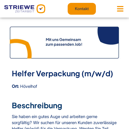
Zum
Inhalt
Kontakt
springen
Helfer Verpackung (m/w/d)
Ort:
Hövelhof
Beschreibung
Sie haben ein gutes Auge und arbeiten gerne
sorgfältig? Wir suchen für unseren Kunden zuverlässige
Helfer (m/w/d) für die Verpackung. Werden Sie Teil