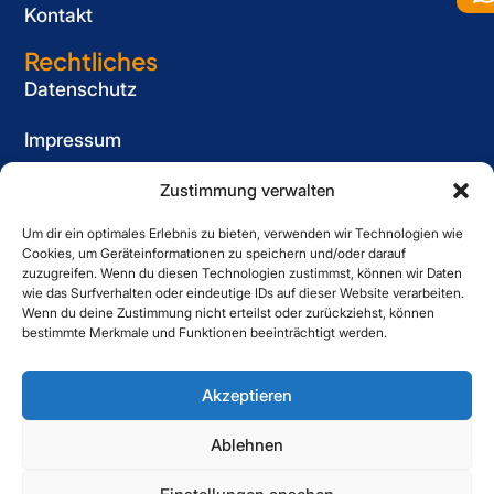
Kontakt
Rechtliches
Datenschutz
Impressum
Cookie-Richtlinie (EU)
Zustimmung verwalten
Um dir ein optimales Erlebnis zu bieten, verwenden wir Technologien wie
Informationspflicht
Cookies, um Geräteinformationen zu speichern und/oder darauf
für Bewerber
zuzugreifen. Wenn du diesen Technologien zustimmst, können wir Daten
wie das Surfverhalten oder eindeutige IDs auf dieser Website verarbeiten.
Kontakt
Wenn du deine Zustimmung nicht erteilst oder zurückziehst, können
bestimmte Merkmale und Funktionen beeinträchtigt werden.
Striewe Zeitarbeit GmbH
Forstweg 1, 31582 Nienburg
Akzeptieren
05021 6080060
Ablehnen