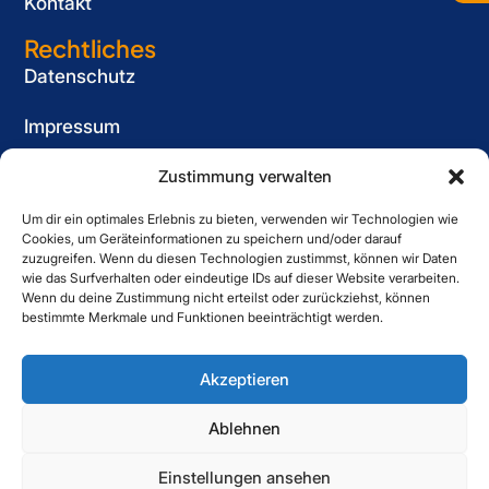
Kontakt
Rechtliches
Datenschutz
Impressum
Cookie-Richtlinie (EU)
Zustimmung verwalten
Um dir ein optimales Erlebnis zu bieten, verwenden wir Technologien wie
Informationspflicht
Cookies, um Geräteinformationen zu speichern und/oder darauf
für Bewerber
zuzugreifen. Wenn du diesen Technologien zustimmst, können wir Daten
wie das Surfverhalten oder eindeutige IDs auf dieser Website verarbeiten.
Kontakt
Wenn du deine Zustimmung nicht erteilst oder zurückziehst, können
bestimmte Merkmale und Funktionen beeinträchtigt werden.
Striewe Zeitarbeit GmbH
Forstweg 1, 31582 Nienburg
Akzeptieren
05021 6080060
Ablehnen
Einstellungen ansehen