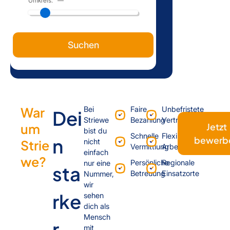
Umkreis:
—
Suchen
War
Bei
Faire
Unbefristete
Dei
Striewe
Bezahlung
Verträge
um
Jetzt
bist du
Schnelle
Flexible
n
bewerb
Strie
nicht
Vermittlung
Arbeitszeiten
einfach
we?
Persönliche
Regionale
nur eine
sta
Betreuung
Einsatzorte
Nummer,
wir
rke
sehen
dich als
Mensch
r
mit