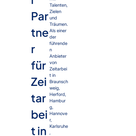
Talenten,
Par
Zielen
und
Träumen.
tne
Als einer
der
führende
r
n
Anbieter
für
von
Zeitarbei
t in
Zei
Braunsch
weig,
tar
Herford,
Hambur
g,
bei
Hannove
r,
t in
Karlsruhe
,