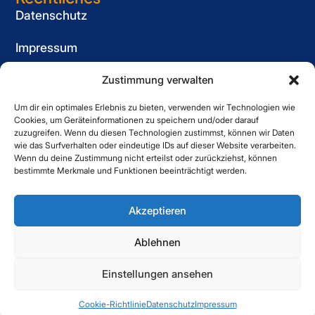
Datenschutz
Impressum
Cookie-Richtlinie (EU)
Zustimmung verwalten
Um dir ein optimales Erlebnis zu bieten, verwenden wir Technologien wie
Informationspflicht
Cookies, um Geräteinformationen zu speichern und/oder darauf
für Bewerber
zuzugreifen. Wenn du diesen Technologien zustimmst, können wir Daten
wie das Surfverhalten oder eindeutige IDs auf dieser Website verarbeiten.
Kontakt
Wenn du deine Zustimmung nicht erteilst oder zurückziehst, können
bestimmte Merkmale und Funktionen beeinträchtigt werden.
Striewe Zeitarbeit GmbH
Forstweg 1, 31582 Nienburg
Akzeptieren
05021 6080060
Ablehnen
Einstellungen ansehen
Copyright © 2025 Striewe. All Right Reserved.
Cookie-Richtlinie
Datenschutz
Impressum