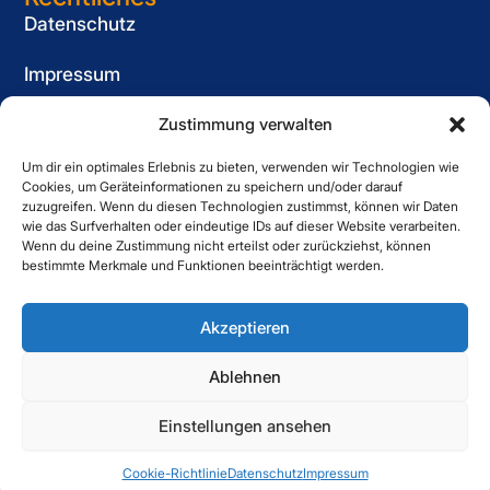
Datenschutz
Impressum
Cookie-Richtlinie (EU)
Zustimmung verwalten
Um dir ein optimales Erlebnis zu bieten, verwenden wir Technologien wie
Informationspflicht
Cookies, um Geräteinformationen zu speichern und/oder darauf
für Bewerber
zuzugreifen. Wenn du diesen Technologien zustimmst, können wir Daten
wie das Surfverhalten oder eindeutige IDs auf dieser Website verarbeiten.
Kontakt
Wenn du deine Zustimmung nicht erteilst oder zurückziehst, können
bestimmte Merkmale und Funktionen beeinträchtigt werden.
Striewe Zeitarbeit GmbH
Forstweg 1, 31582 Nienburg
Akzeptieren
05021 6080060
Ablehnen
Einstellungen ansehen
Copyright © 2025 Striewe. All Right Reserved.
Cookie-Richtlinie
Datenschutz
Impressum