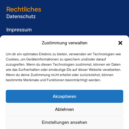
Rechtliches
Datenschutz
Impressum
Cookie-Richtlinie (EU)
Zustimmung verwalten
Um dir ein optimales Erlebnis zu bieten, verwenden wir Technologien wie
Informationspflicht
Cookies, um Geräteinformationen zu speichern und/oder darauf
für Bewerber
zuzugreifen. Wenn du diesen Technologien zustimmst, können wir Daten
wie das Surfverhalten oder eindeutige IDs auf dieser Website verarbeiten.
Kontakt
Wenn du deine Zustimmung nicht erteilst oder zurückziehst, können
bestimmte Merkmale und Funktionen beeinträchtigt werden.
Striewe Zeitarbeit GmbH
Forstweg 1, 31582 Nienburg
Akzeptieren
05021 6080060
Ablehnen
Einstellungen ansehen
Copyright © 2025 Striewe. All Right Reserved.